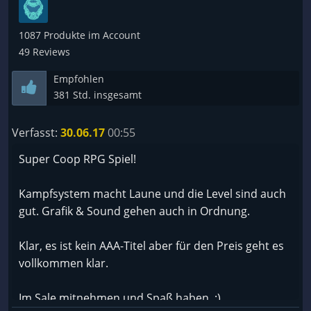
1087 Produkte im Account
49 Reviews
Empfohlen
381 Std. insgesamt
Verfasst:
30.06.17
00:55
Super Coop RPG Spiel!
Kampfsystem macht Laune und die Level sind auch
gut. Grafik & Sound gehen auch in Ordnung.
Klar, es ist kein AAA-Titel aber für den Preis geht es
vollkommen klar.
Im Sale mitnehmen und Spaß haben. :)