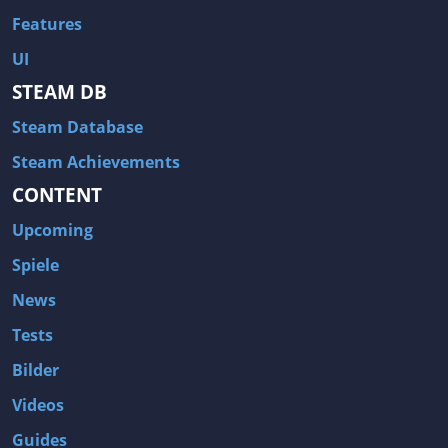
Features
UI
STEAM DB
Steam Database
Steam Achievements
CONTENT
Upcoming
Spiele
News
Tests
Bilder
Videos
Guides