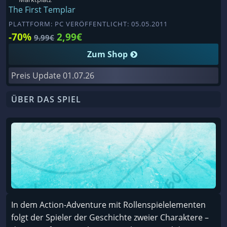
The First Templar
PLATTFORM: PC VERÖFFENTLICHT: 05.05.2011
-70%
2,99€
9.99€
Zum Shop
Preis Update
01.07.26
ÜBER DAS SPIEL
In dem Action-Adventure mit Rollenspielelementen
folgt der Spieler der Geschichte zweier Charaktere –