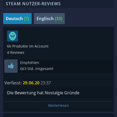
STEAM NUTZER-REVIEWS
Deutsch
(7)
Englisch
(33)
66 Produkte im Account
4 Reviews
Empfohlen
663 Std. insgesamt
Verfasst:
29.06.20
23:37
Die Bewertung hat Nostalgie Gründe
Weiterlesen