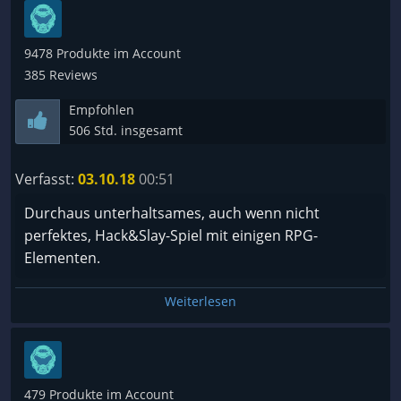
9478 Produkte im Account
385 Reviews
Empfohlen
506 Std. insgesamt
Verfasst:
03.10.18
00:51
Durchaus unterhaltsames, auch wenn nicht
perfektes, Hack&Slay-Spiel mit einigen RPG-
Elementen.
Weiterlesen
479 Produkte im Account