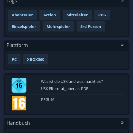
Tags
Abenteuer
Action
Mittelalter
RPG
Einzelspieler
Mehrspieler
3rd-Person
Plattform
PC
XBOX360
Was ist die USK und was macht sie?
USK Elternratgeber als PDF
PEGI 16
Handbuch