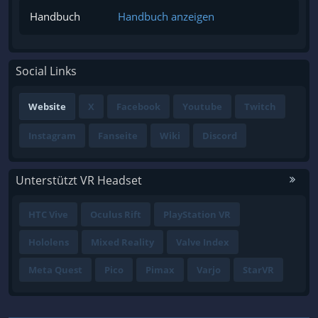
Handbuch
Handbuch anzeigen
Social Links
Website
X
Facebook
Youtube
Twitch
Instagram
Fanseite
Wiki
Discord
Unterstützt VR Headset
HTC Vive
Oculus Rift
PlayStation VR
Hololens
Mixed Reality
Valve Index
Meta Quest
Pico
Pimax
Varjo
StarVR