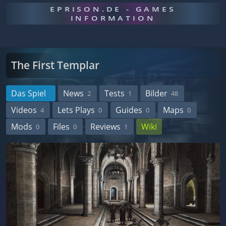
EPRISON.DE - GAMES
INFORMATION
The First Templar
Das Spiel
News
Tests
Bilder
2
1
48
Videos
Lets Plays
Guides
Maps
4
0
0
0
Mods
Files
Reviews
Wiki
0
0
1