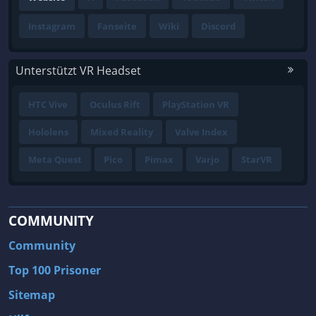
Instagram
Fanseite
Wiki
Discord
Unterstützt VR Headset
HTC Vive
Oculus Rift
PlayStation VR
Hololens
Mixed Reality
Valve Index
Meta Quest
Pico
Pimax
Varjo
StarVR
COMMUNITY
Community
Top 100 Prisoner
Sitemap