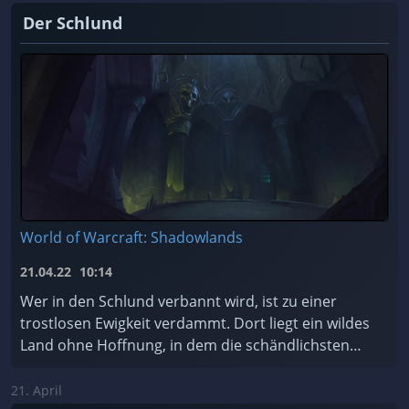
Der Schlund
World of Warcraft: Shadowlands
21.04.22
10:14
Wer in den Schlund verbannt wird, ist zu einer
trostlosen Ewigkeit verdammt. Dort liegt ein wildes
Land ohne Hoffnung, in dem die schändlichsten
Seelen des Kosmos für alle Zeiten gefangen sind.
Soll ...
21. April