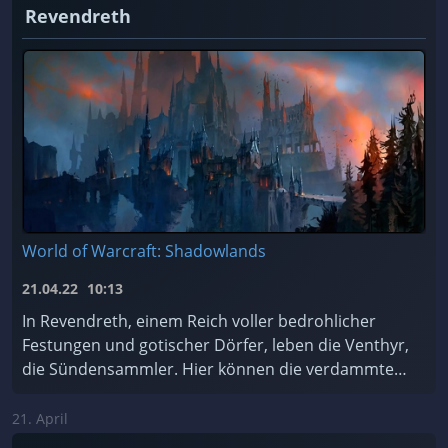
Revendreth
World of Warcraft: Shadowlands
21.04.22
10:13
In Revendreth, einem Reich voller bedrohlicher
Festungen und gotischer Dörfer, leben die Venthyr,
die Sündensammler. Hier können die verdammten
Seelen für ihre Sünden Buße tun... oder einfach de
...
21. April