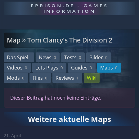
EPRISON.DE - GAMES
INFORMATION
Map
Tom Clancy's The Division 2
Das Spiel
News
Tests
Bilder
0
0
0
Videos
Lets Plays
Guides
Maps
0
0
0
0
Mods
Files
Reviews
Wiki
0
0
1
Dieser Beitrag hat noch keine Einträge.
Weitere aktuelle Maps
21. April