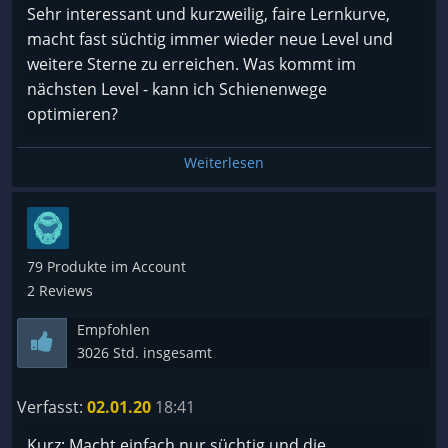
Das Gameplay ist super simpel und leicht
Sehr interessant und kurzweilig, faire Lernkurve,
verständlich.
macht fast süchtig immer wieder neue Level und
weitere Sterne zu erreichen. Was kommt im
nächsten Level - kann ich Schienenwege
Positives / Negatives
optimieren?
✅ Positives:
Weiterlesen
+Schöne farbenfrohe Grafik
+Keine Bugs o.ä. gefunden
+Keine Grafikfehler
+Abwechlungsreiche Level
79 Produkte im Account
+Workshop Level
2 Reviews
+Ältere Hardware kommt gut mit
Empfohlen
3026 Std. insgesamt
❌ Negatives:
-Keinen Multiplayer
Verfasst:
02.01.20
18:41
Kurz: Macht einfach nur süchtig und die