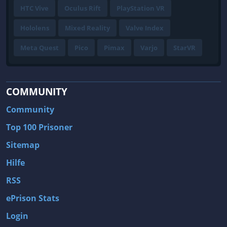
HTC Vive
Oculus Rift
PlayStation VR
Hololens
Mixed Reality
Valve Index
Meta Quest
Pico
Pimax
Varjo
StarVR
COMMUNITY
Community
Top 100 Prisoner
Sitemap
Hilfe
RSS
ePrison Stats
Login