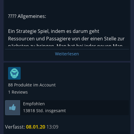
???? Allgemeines:
Ein Strategie Spiel, indem es darum geht
Ressourcen und Passagiere von der einen Stelle zur
nächsten zu bringen. Man hat bei jeder neuen Map
ein Startgeld zur Verfügung mit dem man arbeiten
Weiterlesen
muss. So kann man dann seine Strecken, Brücken
usw. platzieren um so voranzukommen. Jedes Level
kann man mit bis zu 5 Sternen abschließen, dabei
zählen unterschiedlichste Mission wie
88 Produkte im Account
beispielsweise alle Ressourcen von A -> B zu bringen
1 Reviews
innerhalb 10min. oder auch keinen Crash mit
Empfohlen
anderen Zügen zu verursachen.
13818 Std. insgesamt
???? Gameplay:
Verfasst:
08.01.20
13:09