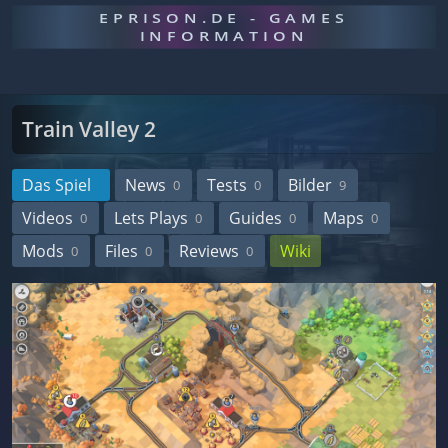
EPRISON.DE - GAMES
INFORMATION
Train Valley 2
Das Spiel
News
Tests
Bilder
0
0
9
Videos
Lets Plays
Guides
Maps
0
0
0
0
Mods
Files
Reviews
Wiki
0
0
0