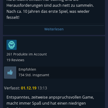
Einschätzung
Herausforderungen sind auch nett zu sammeln.
Nach ca. 10 Jahren das erste Spiel, was wieder
???? Grafik 10/10
fesselt!
Die Grafik ist sehr einheitlich und farbenfroh. Sie
Weiterlesen
hat einen guten Eindruck hinterlassen und ich
persönlich habe nichts negatives an der Grafik
auszusetzen.
261 Produkte im Account
???? Musik 8/10
19 Reviews
Die Musik ist auf dauer für mich ein bissen
Empfohlen
anstregend gewesen, die Sounds allerdings sind
734 Std. insgesamt
einwandfrei und die Musik kann man
selbstverständlich auch extern von den Sounds
Verfasst:
01.12.19
13:13
aus/an-stellen
Entspanntes, zeitweise anpspruchsvollen Game,
macht immer Spaß und hat einen niedrigen
Fazit