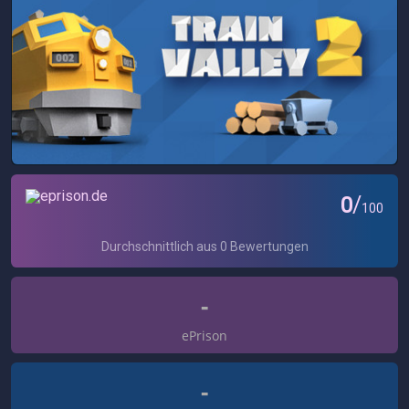
Den Review Key habe ich durch die GGC Community
kostenlos erhalten.
Code
Hat euch das Review gefallen oder geholfen? Wenn ja, dann folgt
doch unserem
Reviewprogramm
und wenn ihr etwas zu diesem
Review mitteilen wollt dann schreibt es gerne in die Kommentare.
-
ePrison
MfG ~Amonski
-