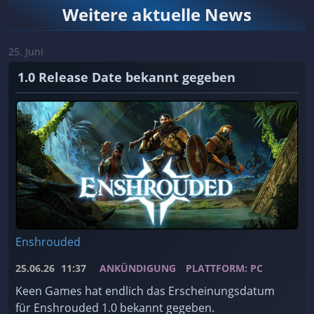
Weitere aktuelle News
25. Juni
1.0 Release Date bekannt gegeben
Enshrouded
25.06.26
11:37
ANKÜNDIGUNG
PLATTFORM: PC
Keen Games hat endlich das Erscheinungsdatum
für Enshrouded 1.0 bekannt gegeben.