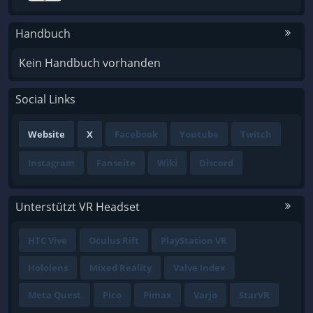
Handbuch
Kein Handbuch vorhanden
Social Links
Website
X
Facebook
Youtube
Twitch
Instagram
Fanseite
Wiki
Discord
Unterstützt VR Headset
HTC Vive
Oculus Rift
PlayStation VR
Hololens
Mixed Reality
Valve Index
Meta Quest
Pico
Pimax
Varjo
StarVR