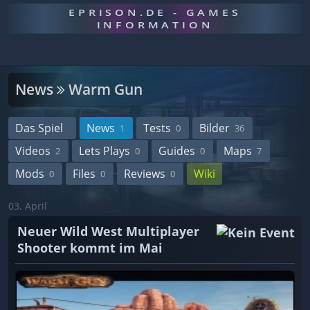
EPRISON.DE - GAMES
INFORMATION
News
Warm Gun
Das Spiel
News
Tests
Bilder
1
0
36
Videos
Lets Plays
Guides
Maps
2
0
0
7
Mods
Files
Reviews
Wiki
0
0
0
03. April
Neuer Wild West Multiplayer
Shooter kommt im Mai