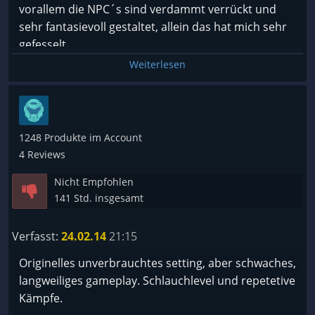
vorallem die NPC´s sind verdammt verrückt und
sehr fantasievoll gestaltet, allein das hat mich sehr
Pro und Kontra:
gefesselt.
Weiterlesen
Pro:
- die Kämpfe wirken dank der Egoperspektive enorm
intensiv und brutal
1248 Produkte im Account
- surreal-bizarres Setting
4 Reviews
- interessante aber überraschend bodenständige
Handlung
Nicht Empfohlen
- zahlreiche Kampfmanöver und Waffen sorgen für
141 Std. insgesamt
abwechslungsreiche Kämpfe
- drei verschiedene und gut ausbalancierte
Verfasst:
24.02.14
21:15
Schwierigkeitsgrade
Originelles unverbrauchtes setting, aber schwaches,
langweiliges gameplay. Schlauchlevel und repetetive
Kontra:
Kämpfe.
- der Soundtrack bietet keine richtigen Melodien