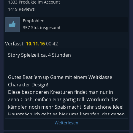
1333 Produkte im Account
seinen Werdegang und ergründen langsam die
1419 Reviews
Hintergründe seiner finsteren Tat. Die Geschichte
ist auf jeden Fall sehr ungewöhnlich, aber dann
Empfohlen
doch erstaunlich gut.
357 Std. insgesamt
https://steamcommunity.com/sharedfiles/filedetails/?
id=2426898578
Verfasst:
10.11.16
00:42
Story Spielzeit ca. 4 Stunden
Grafik/Sound
Mit einer Mischung aus japanischer Tradition,
Grimms Märchen und noch viel mehr Fantasie
Gutes Beat ’em up Game mit einem Weltklasse
entsteht auch grafisch ein echter Wunderling. Auf
Charakter Design!
Basis der Source-Engine war das Spiel schon zum
Diese besonderen Kreaturen findet man nur in
Launch nicht gerade die neueste Generation. Aber
Zeno Clash, einfach einzigartig toll. Wordurch das
hier steckt ja auch ein sehr kleines Team dahinter.
kämpfen noch mehr Spaß macht. Sehr schöne Idee!
Sehr viel Mühe wurde sich aber gerade bei den sehr
Hauptsächlich geht es hier ums kämpfen, das gegen
verschiedenen Figuren gemacht, die einfach eine
abwechslungsreiche (Optik) Gegner, auch Bosse
Weiterlesen
tolle Vielfalt aufweisen. Die orientalisch
dürfen hier nicht fehlen. Eine Story gibt es auch, die
angehauchte Musik passt dabei zu dem