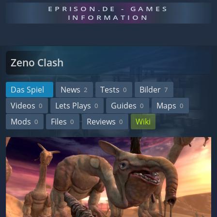
EPRISON.DE - GAMES
INFORMATION
Zeno Clash
Das Spiel
News
Tests
Bilder
2
0
7
Videos
Lets Plays
Guides
Maps
0
0
0
0
Mods
Files
Reviews
Wiki
0
0
0