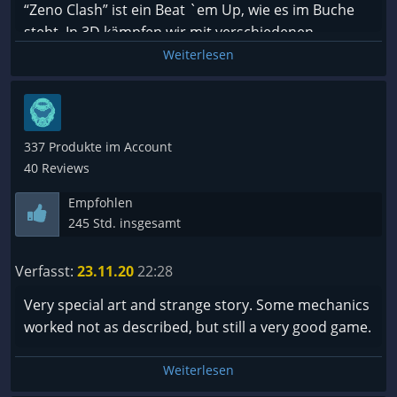
“Zeno Clash” ist ein Beat `em Up, wie es im Buche
steht. In 3D kämpfen wir mit verschiedenen
Techniken gegen die Feinde. Hier muss ich direkt
Weiterlesen
mal einlenken: Bitte verwechselt das Spielprinzip
nicht mit „Mortal Kombat“ oder Ähnlichem. „Zeno
Clash“ kann nur alleine gespielt werden und das
Spiel folgt einer zusammenhängenden Story. Was
337 Produkte im Account
es zudem recht einzigartig gestaltet: Man prügelt
40 Reviews
(und schießt gelegentlich) in der Ego-Perspektive.
Empfohlen
Während man im
Nachfolger
eine kleine Welt
245 Std. insgesamt
erkundet, besteht der erste Teil im Prinzip aus
vielen kleinen Arenen. Im Kampf können wir nicht
Verfasst:
23.11.20
22:28
nur verschiedene Kombinationen ausprobieren,
sondern bekommen gelegentlich auch Bomben und
Very special art and strange story. Some mechanics
Schusswaffen in die Hand, die sich jedoch
worked not as described, but still a very good game.
tatsächlich sehr gut ins Gameplay einfügen und
nicht zu mächtig sind.
Weiterlesen
https://steamcommunity.com/sharedfiles/filedetails/?