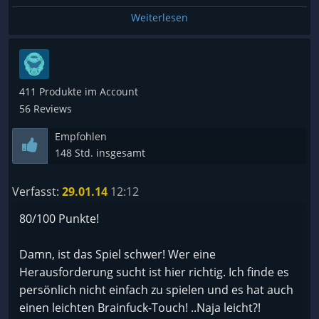
- ist für heutige Verhältnisse etwas kurz (ca. 5
Weiterlesen
Stunden für beide Spielmodi)
- die Kämpfe können manchmal unübersichtlich
werden
411 Produkte im Account
56 Reviews
Empfohlen
148 Std. insgesamt
Verfasst:
29.01.14
12:12
80/100 Punkte!
Damn, ist das Spiel schwer! Wer eine
Herausforderung sucht ist hier richtig. Ich finde es
persönlich nicht einfach zu spielen und es hat auch
einen leichten Brainfuck-Touch! ..Naja leicht?!