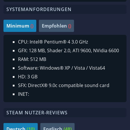
SYSTEMANFORDERUNGEN
Minimum
()
Empfohlen
()
CPU: Intel® Pentium® 4 3.0 GHz
GFX: 128 MB, Shader 2.0, ATI 9600, NVidia 6600
RAM: 512 MB
Software: Windows® XP / Vista / Vista64
HD: 3 GB
SFX: DirectX® 9.0c compatible sound card
INET:
STEAM NUTZER-REVIEWS
Deutsch
(10)
Englisch
(48)