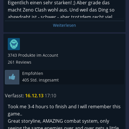
Eigentlich einen sehr starken! ;) Aber grade das
macht Zeno Clash wohl aus. Und weil das Ding so
abgedreht ist - schwer - aber trotzdem recht viel
Spaß macht, bekommt es von mir auch eine
Weiterlesen
Empfehlung.
Ich habe es geschenkt bekommen und würde
zumindest keine Fortsetzung kaufen, weil ich an
3743 Produkte im Account
diesem Teil schon so hart zu knabbern hab, das dies
261 Reviews
bestimmt die nächsten 3 Jahre reicht! :-P
Empfohlen
405 Std. insgesamt
Das Genre ist schwer zu beschreiben, es ist ein Ego-
Kampfspiel mit SHooterelementen in einer
Verfasst:
16.12.13
17:10
Brrainfuck-World.. ja.. das ist es ^^
Took me 3-4 hours to finish and I will remember this
game..
Great storyline, AMAZING combat system, only
seeing the same enemies over and over gets a little