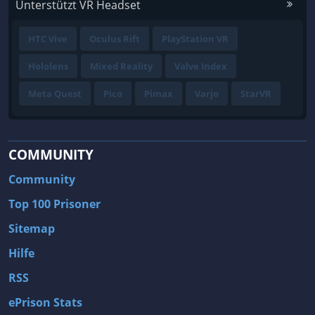
Unterstützt VR Headset
HTC Vive
Oculus Rift
PlayStation VR
Hololens
Mixed Reality
Valve Index
Meta Quest
Pico
Pimax
Varjo
StarVR
COMMUNITY
Community
Top 100 Prisoner
Sitemap
Hilfe
RSS
ePrison Stats