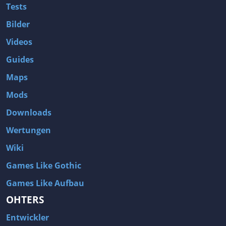
Tests
Fliegen
Flipper
Bilder
Flugsimulation
Flugsimulator
Videos
Football
FPS
Guides
Full Motion Video
Fußball
Maps
Futuristisch
Geister
Mods
Geländesport
Gelegenheitspiele
Downloads
Gemütlich
Geschichte
Wertungen
Geschicklichkeit
Geteilter Bildschirm
Wiki
Gewalt
Gitterbewegung
Glaube
Globalstrategie
Games Like Gothic
Glückspiel
Gore
Games Like Aufbau
Gothic
Göttersimulation
OHTERS
Gruppenbasierte RPG
Guter Soundtrack
Entwickler