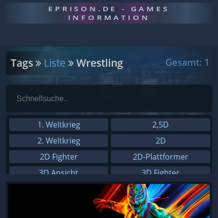
EPRISON.DE - GAMES
INFORMATION
Tags
Liste
Wrestling
Gesamt: 1
1. Weltkrieg
2,5D
2. Weltkrieg
2D
2D Fighter
2D-Plattformer
3D Ansicht
3D Fighter
3D Platformer
3rd-Person
4X
8-Bit