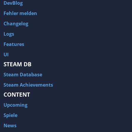
DevBlog
Ego-Shooter
Egoperspektive
Fehler melden
Einzelspieler
Einzigartig
Changelog
Eisenbahn
Elektronische Musik
Emotional
Entdeckungsreisen
Logs
Entspannung
Episch
Features
Episodentitel
Erkundung
UI
Ermittlung
Erotik
STEAM DB
Erster Weltkrieg
Erzählung
Steam Database
Escape Game
Extraction-Shooter
Steam Achievements
Fahren
Fahrzeugkämpfe
CONTENT
Fahrzeugsimulation
Familienfreundlich
Upcoming
Fantasy
Farbenfroh
Spiele
Farmsimulation
filmbasierend
News
First-Person
Fische