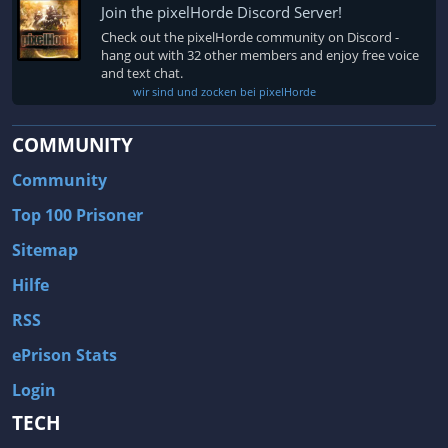
Cyberpunk
Dämonen
Join the pixelHorde Discord Server!
Danmaku
Dark Fantasy
Check out the pixelHorde community on Discord -
hang out with 32 other members and enjoy free voice
Dark Fantasy-Rollenspiel
Dark Humor
and text chat.
wir sind und zocken bei pixelHorde
Deckbuilding
Demo
Design & Illustration
Detektiv
COMMUNITY
Dinosaurier
Diplomatie
Community
DLC
Doom-Like
Top 100 Prisoner
Drachen
Drama
Sitemap
DSA
Dungeon
Hilfe
DungeonCrawler
Dungeons & Dragons
RSS
Düster
Dynamische Erzählung
ePrison Stats
Dystopie
E-Sport
Login
Early Access
Echtzeit mit Pause
TECH
Echtzeit-Strategie
Echtzeittaktik