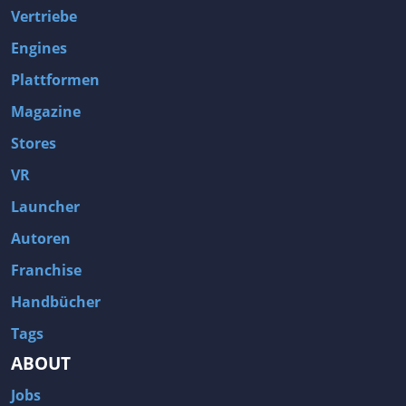
Hack and Slash
Hacking
Vertriebe
Handel
Handgezeichnet
Engines
Hardware
Herstellung
Plattformen
Hidden Object
Historisch
Magazine
Hockey
Horror
Stores
Humor
Hund
VR
Idler
Immersive Simulation
Launcher
Indi
Interaktive Geschichte
Autoren
Inventarmanagement
Isometrisch
Franchise
Jagd
Jäger
Handbücher
Jobsimulation
JRPG
Tags
Kalter Krieg
Kampf
ABOUT
Kampfrennspiel
Kampfsport
Jobs
Kapitalismus
Kartenkampfspiel