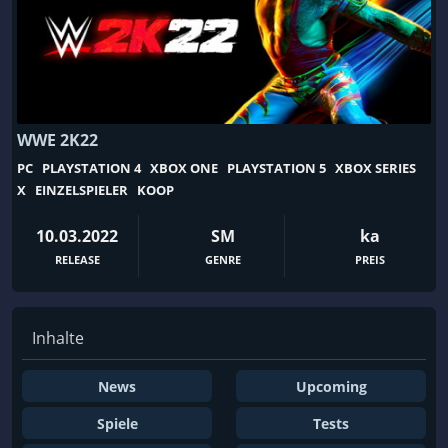
80er
90er
Abenteuer
Abstrakt
Action
Action-Roguelike
Action-RPG
Addon
Aliens
Alte Schule
WWE 2K22
PC
PLAYSTATION 4
XBOX ONE
PLAYSTATION 5
XBOX SERIES
Alternative Geschichte
Amerika
X
EINZELSPIELER
KOOP
Angeln
Animation & Modellierung
10.03.2022
SM
ka
Anime
Arcade
RELEASE
GENRE
PREIS
Arena Shooter
Assassin
Asynchroner Mehrspieler
Atmosphärisch
Audio-Produktion
Aufbau
Inhalte
Aufbausimulation
Aufbaustrategie
News
Upcoming
Ausbruchssimulation
Außerirdische
Spiele
Tests
Automation
Baseball