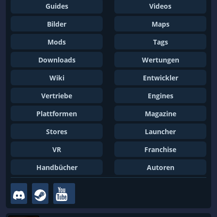
Guides
Videos
Basenbau
Basketball
Bilder
Maps
Battle Royale
Bausimulation
Beat ’em up
Bedeutsame Entscheidungen
Mods
Tags
Bergbau
Beute
Downloads
Wertungen
Bikes
Bildung
Wiki
Entwickler
Blut und Verstümmelung
Bogenschießen
Vertriebe
Engines
Boomer-Shooter
Böswilliger Protagonist
Plattformen
Magazine
Boxen
Brettspiel
Stores
Launcher
Browsergame
Building
VR
Franchise
C64
Card Battler
Handbücher
Autoren
Casual
Charakterbasiertes Actionspiel
Charakterentwicklung
Comic-Stil
Crafting
CRPG