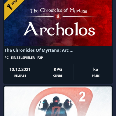
Ego-Shooter
Egoperspektive
Einzelspieler
Einzigartig
Eisenbahn
Elektronische Musik
Emotional
Entdeckungsreisen
Entspannung
Episch
Episodentitel
Erkundung
The Chronicles Of Myrtana: Arc ...
Ermittlung
Erotik
PC
EINZELSPIELER
F2P
Erster Weltkrieg
Erzählung
10.12.2021
RPG
ka
Escape Game
Extraction-Shooter
RELEASE
GENRE
PREIS
Fahren
Fahrzeugkämpfe
Fahrzeugsimulation
Familienfreundlich
Fantasy
Farbenfroh
Farmsimulation
filmbasierend
First-Person
Fische