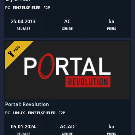
Hack and Slash
Hacking
PC
EINZELSPIELER
F2P
Handel
Handgezeichnet
25.04.2013
AC
ka
Hardware
Herstellung
RELEASE
GENRE
PREIS
Hidden Object
Historisch
Hockey
Horror
Humor
Hund
Idler
Immersive Simulation
Indi
Interaktive Geschichte
Inventarmanagement
Isometrisch
Jagd
Jäger
Jobsimulation
JRPG
Portal: Revolution
Kalter Krieg
Kampf
PC
LINUX
EINZELSPIELER
F2P
Kampfrennspiel
Kampfsport
05.01.2024
AC-AD
ka
Kapitalismus
Kartenkampfspiel
RELEASE
GENRE
PREIS