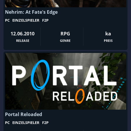
Basenbau
Basketball
Nehrim: At Fate's Edge
Battle Royale
Bausimulation
PC
EINZELSPIELER
F2P
Beat ’em up
Bedeutsame Entscheidungen
12.06.2010
RPG
ka
Bergbau
Beute
RELEASE
GENRE
PREIS
Bikes
Bildung
Blut und Verstümmelung
Bogenschießen
Boomer-Shooter
Böswilliger Protagonist
Boxen
Brettspiel
Browsergame
Building
C64
Card Battler
Casual
Charakterbasiertes Actionspiel
Charakterentwicklung
Comic-Stil
Portal Reloaded
Crafting
CRPG
PC
EINZELSPIELER
F2P