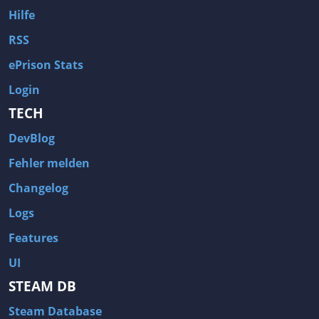
Musik
Mystery
Hilfe
Mythology
Nachfolger
RSS
Nacktheit
Natur
ePrison Stats
Nichtlinear
Niedlich
Login
Ninja
Noir
TECH
Offroad
Online-Koop
DevBlog
Open-World-Survival-Craft
OpenWorld
Fehler melden
Organisiertes Verbrechen
Pan&Paper
Changelog
Panzer
Parkour
Logs
Parodie
Party
Features
Party-Based RPG
Permatod
UI
Pferde
Philosophie
STEAM DB
Physik
Piraten
Steam Database