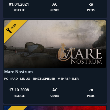
Cyberpunk
Dämonen
01.04.2021
AC
ka
Danmaku
Dark Fantasy
RELEASE
GENRE
PREIS
Dark Fantasy-Rollenspiel
Dark Humor
Deckbuilding
Demo
Design & Illustration
Detektiv
Dinosaurier
Diplomatie
DLC
Doom-Like
Drachen
Drama
DSA
Dungeon
Mare Nostrum
DungeonCrawler
Dungeons & Dragons
PC
IPAD
LINUX
EINZELSPIELER
MEHRSPIELER
Düster
Dynamische Erzählung
Dystopie
E-Sport
17.10.2008
AC
ka
RELEASE
GENRE
PREIS
Early Access
Echtzeit mit Pause
Echtzeit-Strategie
Echtzeittaktik