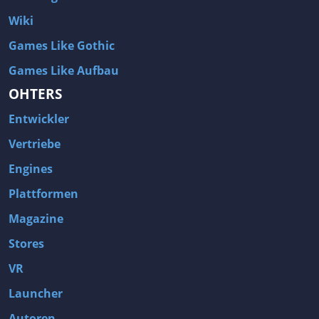
Remake
Rennspiele
Wiki
Retro
Rhythmus
Games Like Gothic
Robotor
Rogue-like
Games Like Aufbau
Rohstoff-Management
Rollenspiel
OHTERS
Romantik
RPG
Entwickler
RPG Maker
Rundenbasiert
Vertriebe
Rundenbasierter Kampf
Rundenstrategie
Engines
Runner
Sammelmarathon
Plattformen
Sandbox
Satire
Magazine
Scharfschütze
Schaukampf
Stores
Schienenverkehr
Schleichspiel
VR
Schnee
Schnell
Schwachsinn
Schwarzer Humor
Launcher
Schwer
Schwertkampf
Autoren