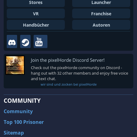
Linear
Logik
Stores
Launcher
Lokaler Koop
Loot
VR
Franchise
Looter Shooter
Lovecraftian
Handbücher
Autoren
Magie
Management
Marine
Mars
Mech
Medizinische Simulation
Join the pixelHorde Discord Server!
Medizinische Simulation
Mehrere Lösungswege
Check out the pixelHorde community on Discord -
Mehrspieler
Meme
hang out with 32 other members and enjoy free voice
and text chat.
Metroidvania
Militär
wir sind und zocken bei pixelHorde
Mittelalter
MMO
COMMUNITY
MMORPG
MOBA
Community
MOD
Modding
Top 100 Prisoner
Modeleisenbahn
Modifizierbar
Sitemap
Motocross
Motoräder