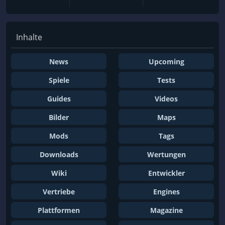
Kartenspiel
Katzen
KI
Kickstarter
Inhalte
Klassenbasiert
Klassiker
Kochen
Kolonisierungssimulation
News
Upcoming
Komplexe Handlung
Komplexe Welt
Spiele
Tests
Konversation
Koop
Guides
Videos
Kostenlos spielbar
Kreaturensammler
Bilder
Maps
Krieg
Krimi
Mods
Tags
Kugelhagel
Künstliche Intelligenz
Downloads
Wertungen
Kurz
Ladensimulation
Wiki
Entwickler
Landwirtschaft
Landwirtschaftssimulation
Vertriebe
Engines
Laufsimulation
Lebenssimulation
Plattformen
Lego
Level-Editor
Magazine