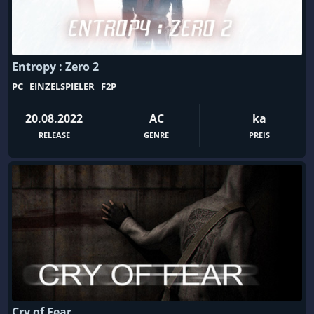
Fliegen
Flipper
Flugsimulation
Flugsimulator
Entropy : Zero 2
Football
FPS
PC
EINZELSPIELER
F2P
Full Motion Video
Fußball
Futuristisch
Geister
20.08.2022
AC
ka
Geländesport
Gelegenheitspiele
RELEASE
GENRE
PREIS
Gemütlich
Geschichte
Geschicklichkeit
Geteilter Bildschirm
Gewalt
Gitterbewegung
Glaube
Globalstrategie
Glückspiel
Gore
Gothic
Göttersimulation
Gruppenbasierte RPG
Guter Soundtrack
Cry of Fear