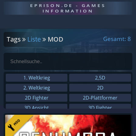
EPRISON.DE - GAMES
INFORMATION
Tags
Liste
MOD
Gesamt: 8
1. Weltkrieg
2,5D
2. Weltkrieg
2D
2D Fighter
2D-Plattformer
3D Ansicht
3D Fighter
3D Platformer
3rd-Person
4X
8-Bit