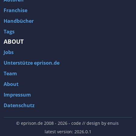
SciFi
Sechseckraster
Franchise
Seeschlacht
Segeln
Handbücher
Sexual Content
Shoot'em Up
Tags
Shooter
Sidescroller
ABOUT
Siedlungssimulation
Simulation
Jobs
Skateboarding
Skilaufen
Unterstütze eprison.de
Solidarisch
Solitär
Team
Souls-like
soundtrack
About
Soziale Deduktion
Spielbuch
Impressum
Spieleentwicklung
Sport
Datenschutz
Städtebausimulation
Star Wars
Stealth
Steampunk
© eprison.de 2008 - 2026
- code // design by
enuis
Stilisiert
Strategie
latest version: 2026.0.1