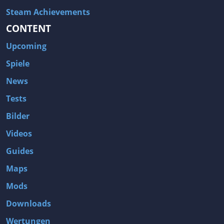
Pixelart
Platformer
Steam Achievements
Point & Click
Political
CONTENT
Politisch
Postapokalyptisch
Upcoming
Präzisionsplattformer
Programmieren
Spiele
Prozedurale Generierung
Psychedelisch
News
Psycho-Horror
Psychologisch
Tests
Punkteangriff
Puzzle
PVE
PVP
Bilder
Quick-Time-Events
Radfahren
Videos
Radsport
Rasterbasierte Bewegungssteuerung
Guides
Rätsel
Rätsel-Dungeon
Maps
Rätsel-Plattformer
Raubüberfälle
Mods
Raumschiff
Realistisch
Downloads
Reboot
Reiten
Wertungen