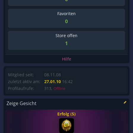
Favoriten
0
Store offen
1
Hilfe
Mitglied seit:
08.11.08
zuletzt aktiv am:
27.01.10
16:42
Profilaufrufe:
313,
Offline
Zeige Gesicht
Erfolg (5)