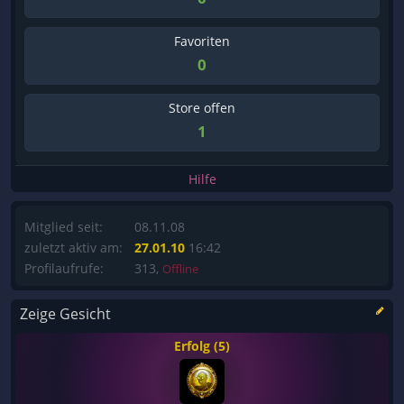
Favoriten
0
Store offen
1
Hilfe
Mitglied seit:
08.11.08
zuletzt aktiv am:
27.01.10
16:42
Profilaufrufe:
313,
Offline
Zeige Gesicht
Erfolg (5)