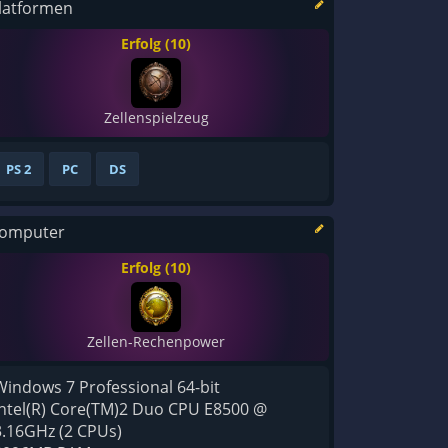
latformen
Erfolg (10)
Zellenspielzeug
PS 2
PC
DS
omputer
Erfolg (10)
Zellen-Rechenpower
Windows 7 Professional 64-bit
Intel(R) Core(TM)2 Duo CPU E8500 @
3.16GHz (2 CPUs)