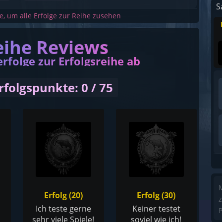
S
he, um alle Erfolge zur Reihe zusehen
eihe Reviews
erfolge zur Erfolgsreihe ab
rfolgspunkte: 0 / 75
M
Erfolg (20)
Erfolg (30)
z
Ich teste gerne
Keiner testet
P
sehr viele Spiele!
soviel wie ich!