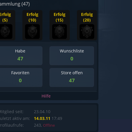
ammlung (47)
Erfolg
Erfolg
Erfolg
Erfolg
(5)
(10)
(15)
(20)
Habe
Wunschliste
47
0
Favoriten
Store offen
0
47
Hilfe
itglied seit:
23.04.10
uletzt aktiv am:
14.03.11
17:49
rofilaufrufe:
243,
Offline