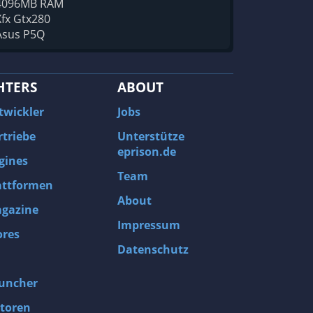
4096MB RAM
Xfx Gtx280
Asus P5Q
HTERS
ABOUT
twickler
Jobs
rtriebe
Unterstütze
eprison.de
gines
Team
attformen
About
gazine
Impressum
ores
Datenschutz
uncher
toren