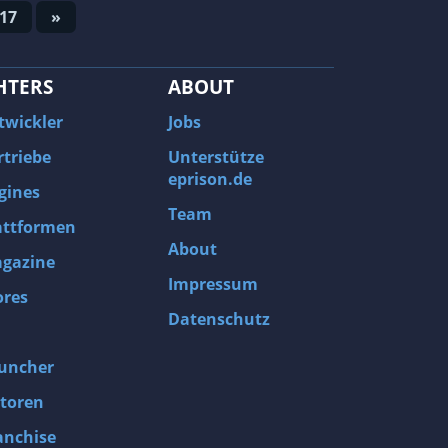
17
»
HTERS
ABOUT
twickler
Jobs
rtriebe
Unterstütze
eprison.de
gines
Team
attformen
About
gazine
Impressum
ores
Datenschutz
uncher
toren
anchise