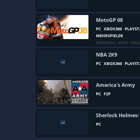
MotoGP 08
PC
XBOX360
PLAYST
MEHRSPIELER
RENNSPIELE
,
SPORT
,
SIMU
NBA 2K9
PC
XBOX360
PLAYST
America's Army
PC
F2P
Sherlock Holmes:
PC