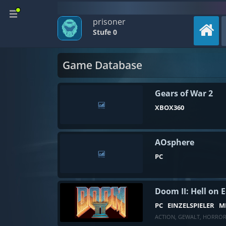
prisoner
Stufe 0
Game Database
Gears of War 2
XBOX360
AOsphere
PC
Doom II: Hell on 
PC
EINZELSPIELER
M
ACTION
,
GEWALT
,
HORRO