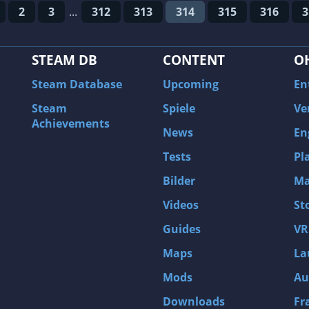
2
3
...
312
313
314
315
316
3
STEAM DB
CONTENT
O
Steam Database
Upcoming
En
Steam
Spiele
Ve
Achievements
News
En
Tests
Pl
Bilder
Ma
Videos
St
Guides
VR
Maps
La
Mods
Au
Downloads
Fr