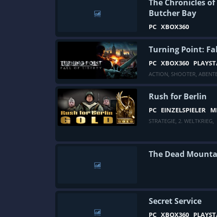
The Chronicles of
Butcher Bay
PC
XBOX360
Turning Point: Fal
PC
XBOX360
PLAYST
ACTION
,
SHOOTER
,
ABENT
Rush for Berlin
PC
EINZELSPIELER
M
STRATEGIE
,
2. WELTKRIEG
,
The Dead Mounta
Secret Service
PC
XBOX360
PLAYST