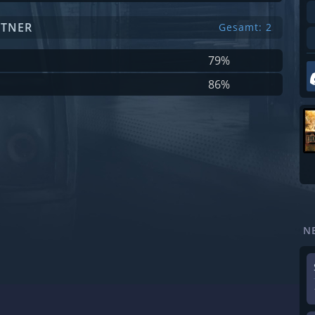
RTNER
Gesamt: 2
79%
86%
N