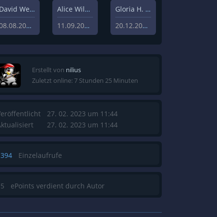
David Weisz
Alice Wilczynski
Gloria H. Manderfeld
08.08.2020
11.09.2020
20.12.2019
Erstellt von
nilius
Zuletzt online: 7 Stunden 25 Minuten
eröffentlicht
27. 02. 2023 um 11:44
ktualisiert
27. 02. 2023 um 11:44
1394
Einzelaufrufe
15
ePoints verdient durch Autor