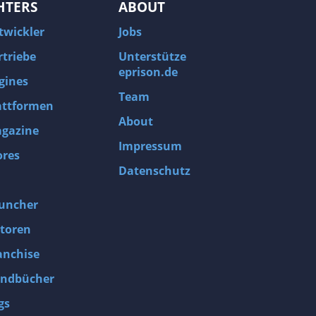
HTERS
ABOUT
twickler
Jobs
rtriebe
Unterstütze
eprison.de
gines
Team
attformen
About
gazine
Impressum
ores
Datenschutz
uncher
toren
anchise
ndbücher
gs