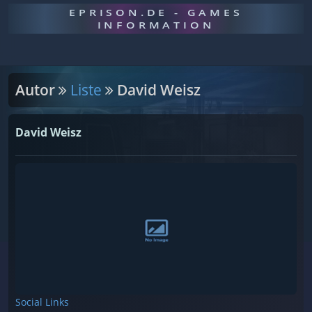
EPRISON.DE - GAMES
INFORMATION
Autor
Liste
David Weisz
David Weisz
Social Links