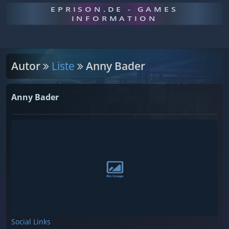
EPRISON.DE - GAMES
INFORMATION
Autor
Liste
Anny Bader
Anny Bader
Social Links