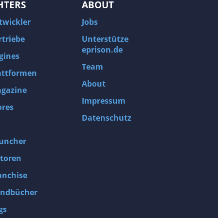
HTERS
ABOUT
twickler
Jobs
rtriebe
Unterstütze
eprison.de
gines
Team
attformen
About
gazine
Impressum
ores
Datenschutz
uncher
toren
anchise
ndbücher
gs