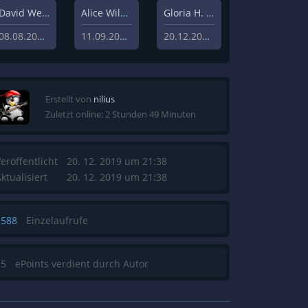
David Weisz
Alice Wilczynski
Gloria H. Manderfeld
08.08.2020
11.09.2020
20.12.2019
Erstellt von
nilius
Zuletzt online: 2 Stunden 49 Minuten
eröffentlicht
20. 12. 2019 um 21:38
ktualisiert
20. 12. 2019 um 21:38
1588
Einzelaufrufe
15
ePoints verdient durch Autor