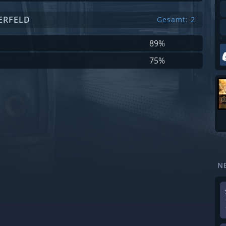
ERFELD
Gesamt: 2
89%
75%
N