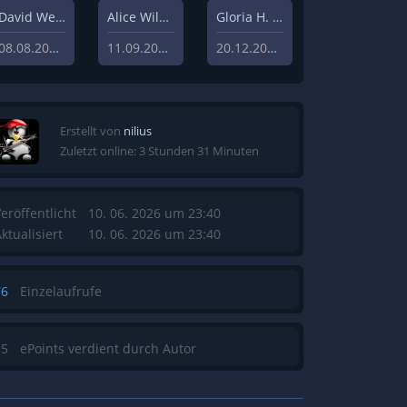
David Weisz
Alice Wilczynski
Gloria H. Manderfeld
08.08.2020
11.09.2020
20.12.2019
Erstellt von
nilius
Zuletzt online: 3 Stunden 31 Minuten
eröffentlicht
10. 06. 2026 um 23:40
ktualisiert
10. 06. 2026 um 23:40
76
Einzelaufrufe
15
ePoints verdient durch Autor