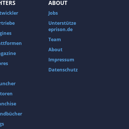
HTERS
ABOUT
twickler
Jobs
rtriebe
Unterstütze
eprison.de
gines
Team
attformen
About
gazine
Impressum
ores
Datenschutz
uncher
toren
anchise
ndbücher
gs