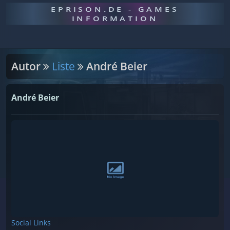
EPRISON.DE - GAMES
INFORMATION
Autor
Liste
André Beier
André Beier
Social Links