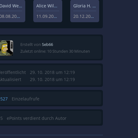
David Weisz
Alice Wilczynski
Gloria H. Manderfeld
08.08.2020
11.09.2020
20.12.2019
Erstellt von
Seb66
Zuletzt online: 10 Stunden 30 Minuten
eröffentlicht
29. 10. 2018 um 12:19
ktualisiert
29. 10. 2018 um 12:19
1527
Einzelaufrufe
15
ePoints verdient durch Autor