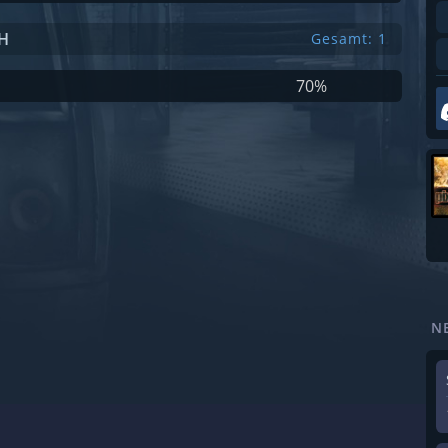
H
Gesamt: 1
70%
N