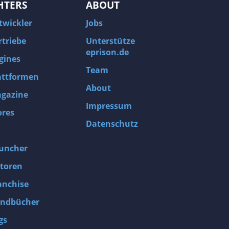
HTERS
ABOUT
twickler
Jobs
rtriebe
Unterstütze
eprison.de
gines
Team
attformen
About
gazine
Impressum
ores
Datenschutz
uncher
toren
anchise
ndbücher
gs