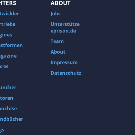
HTERS
ABOUT
twickler
Jobs
rtriebe
Unterstütze
eprison.de
gines
Team
attformen
About
gazine
Impressum
ores
Datenschutz
uncher
toren
anchise
ndbücher
gs