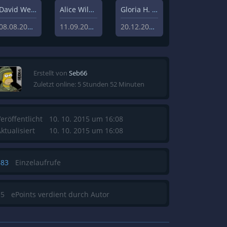
David Weisz
Alice Wilczynski
Gloria H. Manderfeld
08.08.2020
11.09.2020
20.12.2019
Erstellt von
Seb66
Zuletzt online: 5 Stunden 52 Minuten
eröffentlicht
10. 10. 2015 um 16:08
ktualisiert
10. 10. 2015 um 16:08
683
Einzelaufrufe
15
ePoints verdient durch Autor