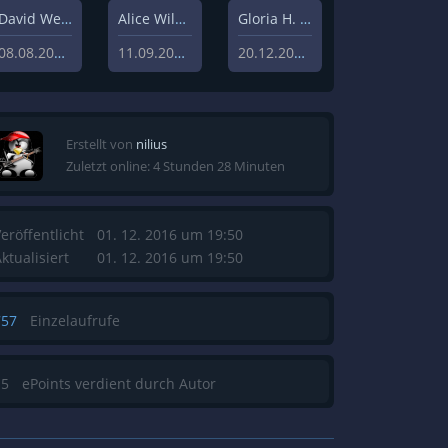
David Weisz
Alice Wilczynski
Gloria H. Manderfeld
08.08.2020
11.09.2020
20.12.2019
Erstellt von
nilius
Zuletzt online: 4 Stunden 28 Minuten
eröffentlicht
01. 12. 2016 um 19:50
ktualisiert
01. 12. 2016 um 19:50
757
Einzelaufrufe
15
ePoints verdient durch Autor