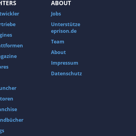
HTERS
ABOUT
twickler
Jobs
rtriebe
Unterstütze
eprison.de
gines
Team
attformen
About
gazine
Impressum
ores
Datenschutz
uncher
toren
anchise
ndbücher
gs