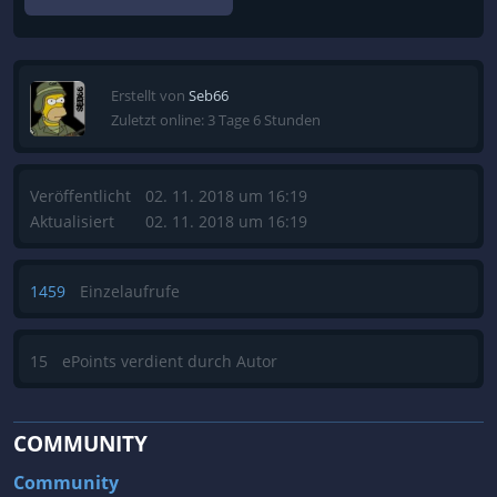
Erstellt von
Seb66
Zuletzt online: 3 Tage 6 Stunden
Veröffentlicht
02. 11. 2018 um 16:19
Aktualisiert
02. 11. 2018 um 16:19
1459
Einzelaufrufe
15
ePoints verdient durch Autor
COMMUNITY
Community