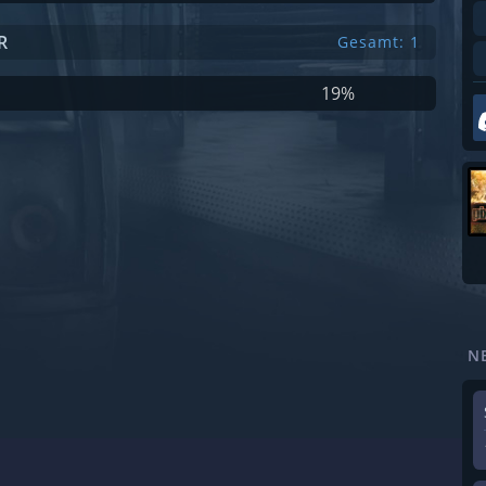
R
Gesamt: 1
19%
N