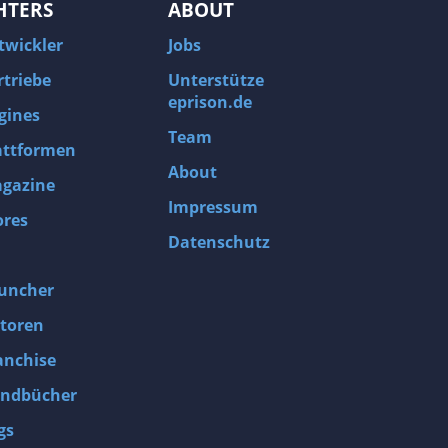
HTERS
ABOUT
twickler
Jobs
rtriebe
Unterstütze
eprison.de
gines
Team
attformen
About
gazine
Impressum
ores
Datenschutz
uncher
toren
anchise
ndbücher
gs