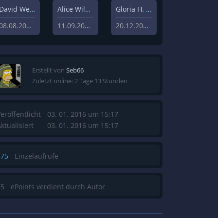
David Weisz
Alice Wilczynski
Gloria H. Manderfeld
08.08.2020
11.09.2020
20.12.2019
Erstellt von
Seb66
Zuletzt online: 2 Tage 13 Stunden
eröffentlicht
03. 01. 2016 um 15:17
ktualisiert
03. 01. 2016 um 15:17
675
Einzelaufrufe
15
ePoints verdient durch Autor