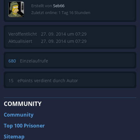
Erstellt von
Seb66
Zuletzt online: 1 Tag 16 Stunden
Veröffentlicht
27. 09. 2014 um 07:29
Aktualisiert
27. 09. 2014 um 07:29
680
Einzelaufrufe
15
ePoints verdient durch Autor
COMMUNITY
Community
Top 100 Prisoner
Sitemap