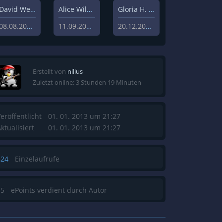
David Weisz
Alice Wilczynski
Gloria H. Manderfeld
08.08.2020
11.09.2020
20.12.2019
Erstellt von
nilius
Zuletzt online: 3 Stunden 19 Minuten
eröffentlicht
01. 01. 2013 um 21:27
ktualisiert
01. 01. 2013 um 21:27
824
Einzelaufrufe
15
ePoints verdient durch Autor