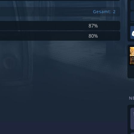
Gesamt: 2
87%
80%
N