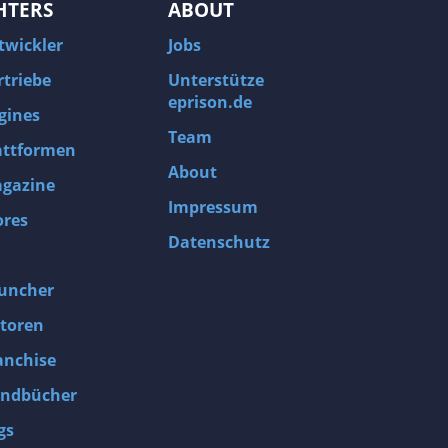
HTERS
ABOUT
twickler
Jobs
rtriebe
Unterstütze
eprison.de
gines
Team
attformen
About
gazine
Impressum
ores
Datenschutz
uncher
toren
anchise
ndbücher
gs