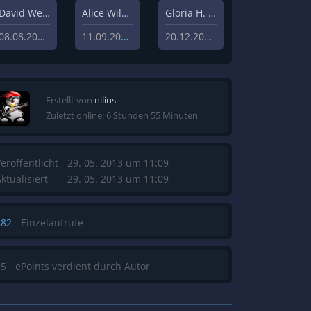
David Weisz
Alice Wilczynski
Gloria H. Manderfeld
08.08.2020
11.09.2020
20.12.2019
Erstellt von
nilius
Zuletzt online: 6 Stunden 55 Minuten
eröffentlicht
29. 05. 2013 um 11:09
ktualisiert
29. 05. 2013 um 11:09
682
Einzelaufrufe
15
ePoints verdient durch Autor