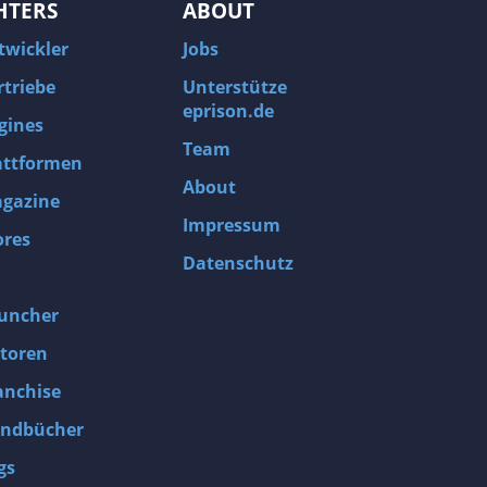
HTERS
ABOUT
twickler
Jobs
rtriebe
Unterstütze
eprison.de
gines
Team
attformen
About
gazine
Impressum
ores
Datenschutz
uncher
toren
anchise
ndbücher
gs