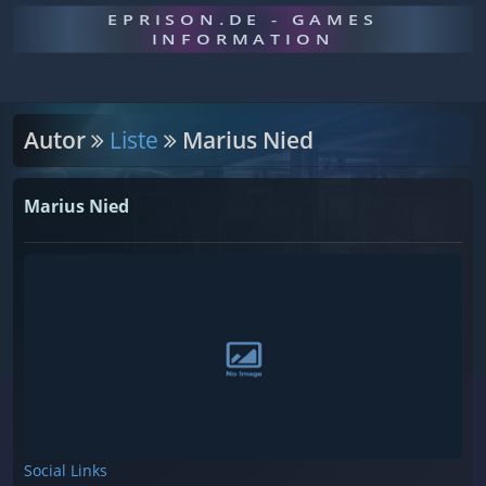
EPRISON.DE - GAMES
INFORMATION
Autor
Liste
Marius Nied
Marius Nied
Social Links