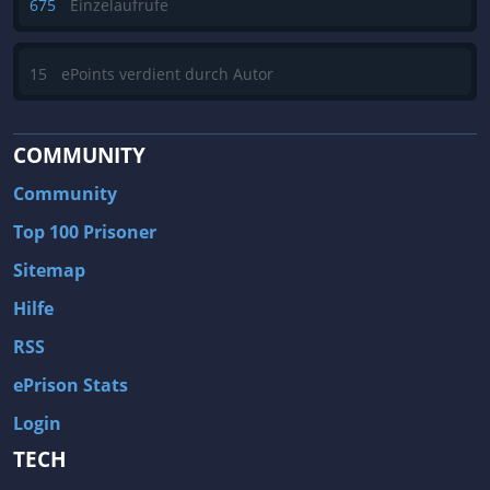
675
Einzelaufrufe
15
ePoints verdient durch Autor
COMMUNITY
Community
Top 100 Prisoner
Sitemap
Hilfe
RSS
ePrison Stats
Login
TECH