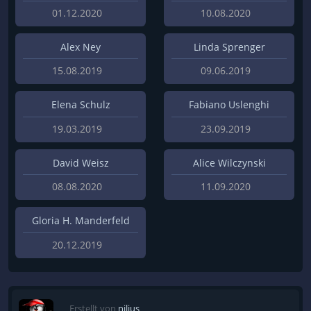
01.12.2020
10.08.2020
Alex Ney
Linda Sprenger
15.08.2019
09.06.2019
Elena Schulz
Fabiano Uslenghi
19.03.2019
23.09.2019
David Weisz
Alice Wilczynski
08.08.2020
11.09.2020
Gloria H. Manderfeld
20.12.2019
Erstellt von
nilius