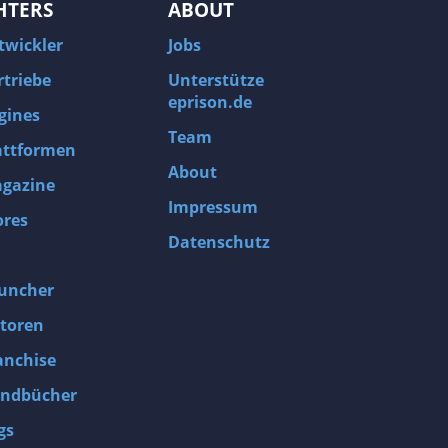
HTERS
ABOUT
twickler
Jobs
rtriebe
Unterstütze
eprison.de
gines
Team
attformen
About
gazine
Impressum
ores
Datenschutz
uncher
toren
anchise
ndbücher
gs