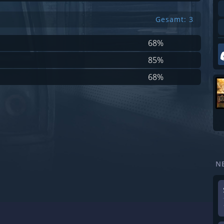
Gesamt: 3
68%
85%
68%
N