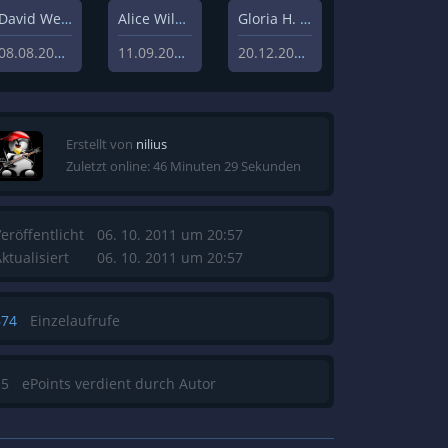
David Weisz
Alice Wilczynski
Gloria H. Manderfeld
08.08.2020
11.09.2020
20.12.2019
Erstellt von
nilius
Zuletzt online: 46 Minuten 29 Sekunden
eröffentlicht
06. 10. 2011 um 20:57
ktualisiert
06. 10. 2011 um 20:57
674
Einzelaufrufe
15
ePoints verdient durch Autor