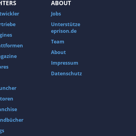
HTERS
ABOUT
twickler
Jobs
rtriebe
Unterstütze
eprison.de
gines
Team
attformen
About
gazine
Impressum
ores
Datenschutz
uncher
toren
anchise
ndbücher
gs