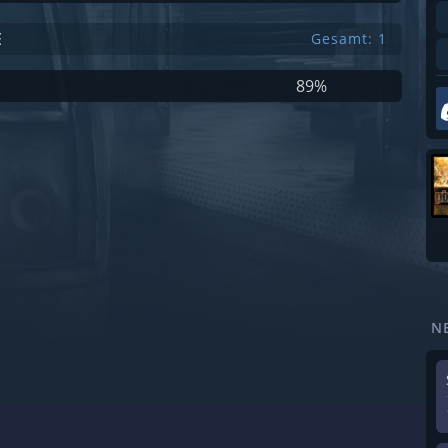
E
Gesamt: 1
89%
N