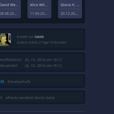
David Weisz
Alice Wilczynski
Gloria H. Manderfeld
08.08.2020
11.09.2020
20.12.2019
Erstellt von
Seb66
Zuletzt online: 2 Tage 14 Stunden
eröffentlicht
26. 10. 2014 um 18:12
ktualisiert
26. 10. 2014 um 18:12
635
Einzelaufrufe
15
ePoints verdient durch Autor