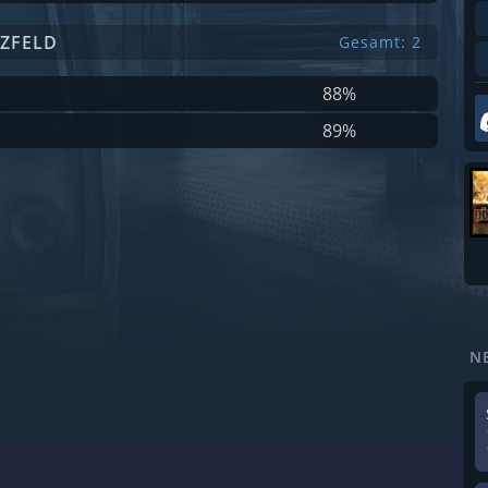
TZFELD
Gesamt: 2
88%
89%
N