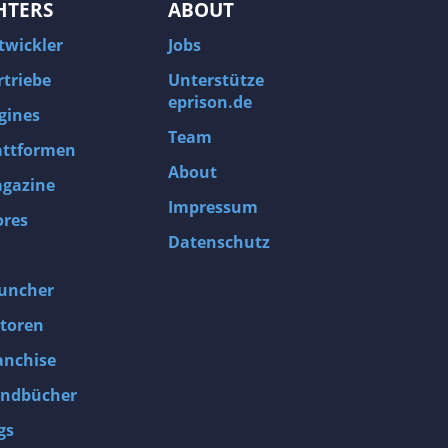
HTERS
ABOUT
twickler
Jobs
rtriebe
Unterstütze
eprison.de
gines
Team
attformen
About
gazine
Impressum
ores
Datenschutz
uncher
toren
anchise
ndbücher
gs