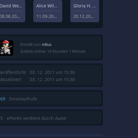
David Weisz
Alice Wilczynski
Gloria H. Manderfeld
08.08.2020
11.09.2020
20.12.2019
Erstellt von
nilius
Zuletzt online: 14 Stunden 1 Minute
eröffentlicht
03. 12. 2011 um 15:30
ktualisiert
03. 12. 2011 um 15:30
669
Einzelaufrufe
15
ePoints verdient durch Autor