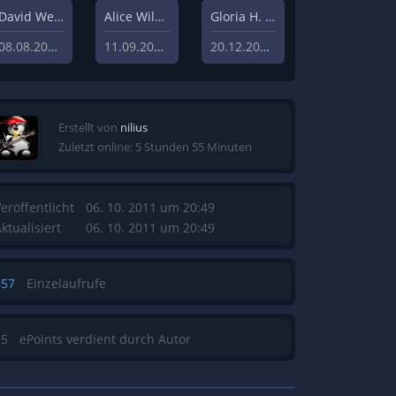
David Weisz
Alice Wilczynski
Gloria H. Manderfeld
08.08.2020
11.09.2020
20.12.2019
Erstellt von
nilius
Zuletzt online: 5 Stunden 55 Minuten
eröffentlicht
06. 10. 2011 um 20:49
ktualisiert
06. 10. 2011 um 20:49
657
Einzelaufrufe
15
ePoints verdient durch Autor