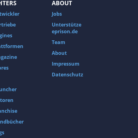
HTERS
ABOUT
twickler
Jobs
rtriebe
Unterstütze
eprison.de
gines
Team
attformen
About
gazine
Impressum
ores
Datenschutz
uncher
toren
anchise
ndbücher
gs