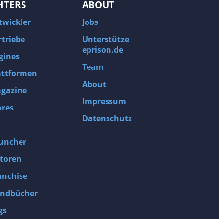
HTERS
ABOUT
twickler
Jobs
rtriebe
Unterstütze
eprison.de
gines
Team
attformen
About
gazine
Impressum
ores
Datenschutz
uncher
toren
anchise
ndbücher
gs