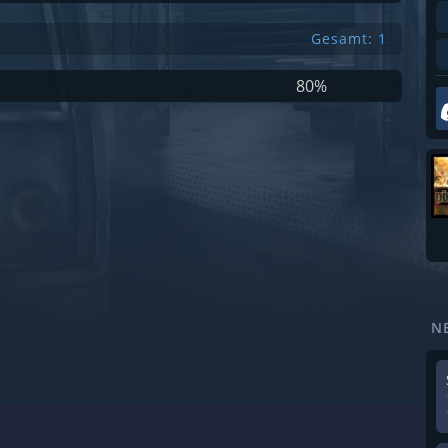
Gesamt: 1
80%
N