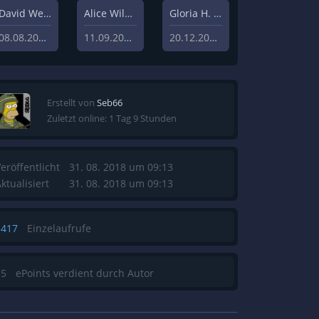
David Weisz
Alice Wilczynski
Gloria H. Manderfeld
08.08.2020
11.09.2020
20.12.2019
Erstellt von
Seb66
Zuletzt online: 1 Tag 9 Stunden
eröffentlicht
31. 08. 2018 um 09:13
ktualisiert
31. 08. 2018 um 09:13
1417
Einzelaufrufe
15
ePoints verdient durch Autor