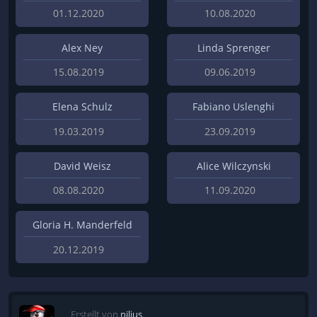
01.12.2020
10.08.2020
Alex Ney
Linda Sprenger
15.08.2019
09.06.2019
Elena Schulz
Fabiano Uslenghi
19.03.2019
23.09.2019
David Weisz
Alice Wilczynski
08.08.2020
11.09.2020
Gloria H. Manderfeld
20.12.2019
Erstellt von
nilius