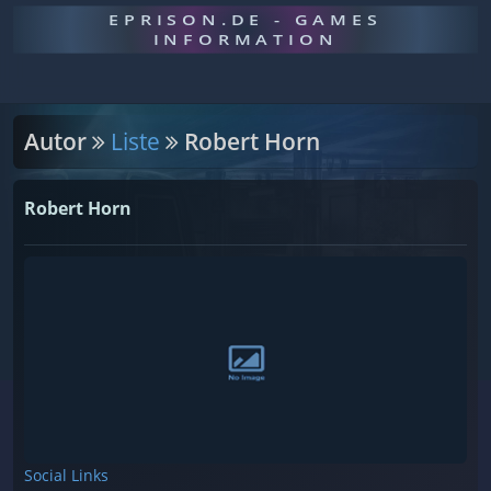
EPRISON.DE - GAMES
INFORMATION
Autor
Liste
Robert Horn
Robert Horn
Social Links