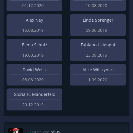
01.12.2020
10.08.2020
Alex Ney
Linda Sprenger
15.08.2019
09.06.2019
Elena Schulz
Fabiano Uslenghi
19.03.2019
23.09.2019
David Weisz
Alice Wilczynski
08.08.2020
11.09.2020
Gloria H. Manderfeld
20.12.2019
Erstellt von
nilius