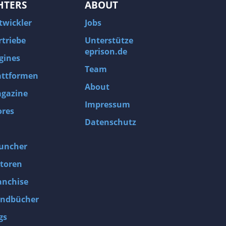
HTERS
ABOUT
twickler
Jobs
rtriebe
Unterstütze
eprison.de
gines
Team
attformen
About
gazine
Impressum
ores
Datenschutz
uncher
toren
anchise
ndbücher
gs