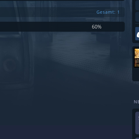
Gesamt: 1
60%
N