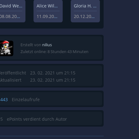
David Weisz
Alice Wilczynski
Gloria H. Manderfeld
08.08.2020
11.09.2020
20.12.2019
Erstellt von
nilius
Zuletzt online: 8 Stunden 43 Minuten
eröffentlicht
23. 02. 2021 um 21:15
ktualisiert
23. 02. 2021 um 21:15
1443
Einzelaufrufe
15
ePoints verdient durch Autor