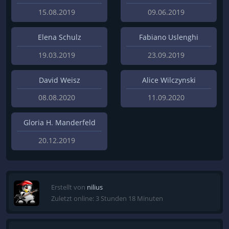
15.08.2019
09.06.2019
Elena Schulz
Fabiano Uslenghi
19.03.2019
23.09.2019
David Weisz
Alice Wilczynski
08.08.2020
11.09.2020
Gloria H. Manderfeld
20.12.2019
Erstellt von
nilius
Zuletzt online: 3 Stunden 18 Minuten