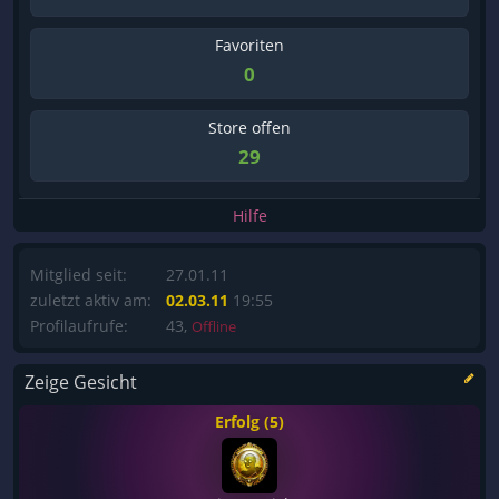
Favoriten
0
Store offen
29
Hilfe
Mitglied seit:
27.01.11
zuletzt aktiv am:
02.03.11
19:55
Profilaufrufe:
43,
Offline
Zeige Gesicht
Erfolg (5)