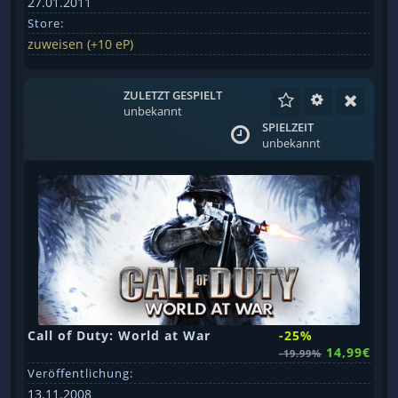
27.01.2011
Store:
zuweisen (+10 eP)
ZULETZT GESPIELT
unbekannt
SPIELZEIT
unbekannt
Call of Duty: World at War
-25%
14,99€
-19.99%
Veröffentlichung:
13.11.2008