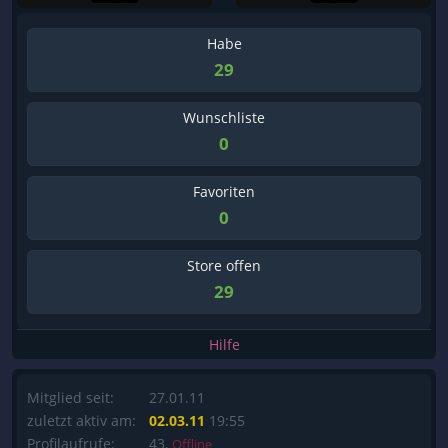
Habe
29
Wunschliste
0
Favoriten
0
Store offen
29
Hilfe
Mitglied seit:
27.01.11
zuletzt aktiv am:
02.03.11
19:55
Profilaufrufe:
43,
Offline