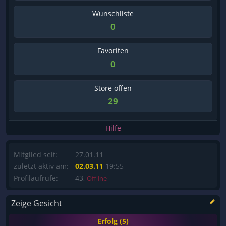
Wunschliste
0
Favoriten
0
Store offen
29
Hilfe
Mitglied seit:
27.01.11
zuletzt aktiv am:
02.03.11
19:55
Profilaufrufe:
43,
Offline
Zeige Gesicht
Erfolg (5)