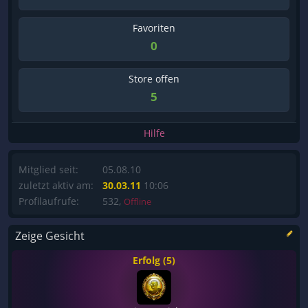
Favoriten
0
Store offen
5
Hilfe
Mitglied seit:
05.08.10
zuletzt aktiv am:
30.03.11
10:06
Profilaufrufe:
532,
Offline
Zeige Gesicht
Erfolg (5)