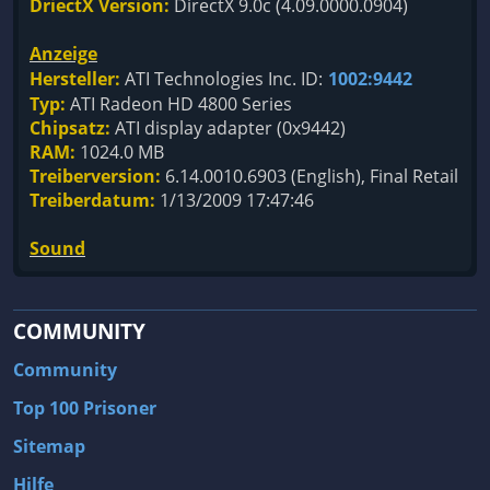
DriectX Version:
DirectX 9.0c (4.09.0000.0904)
Anzeige
Hersteller:
ATI Technologies Inc. ID:
1002:9442
Typ:
ATI Radeon HD 4800 Series
Chipsatz:
ATI display adapter (0x9442)
RAM:
1024.0 MB
Treiberversion:
6.14.0010.6903 (English), Final Retail
Treiberdatum:
1/13/2009 17:47:46
Sound
COMMUNITY
Community
Top 100 Prisoner
Sitemap
Hilfe