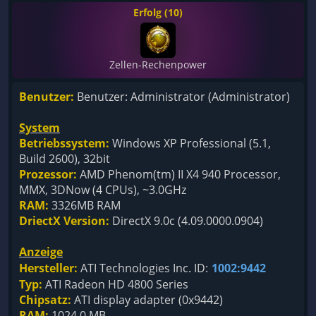
Erfolg (10)
Zellen-Rechenpower
Benutzer:
Benutzer: Administrator (Administrator)
System
Betriebssystem:
Windows XP Professional (5.1,
Build 2600), 32bit
Prozessor:
AMD Phenom(tm) II X4 940 Processor,
MMX, 3DNow (4 CPUs), ~3.0GHz
RAM:
3326MB RAM
DriectX Version:
DirectX 9.0c (4.09.0000.0904)
Anzeige
Hersteller:
ATI Technologies Inc. ID:
1002:9442
Typ:
ATI Radeon HD 4800 Series
Chipsatz:
ATI display adapter (0x9442)
RAM:
1024.0 MB