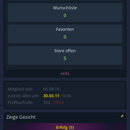
Wunschliste
0
Favoriten
0
Store offen
5
Hilfe
Mitglied seit:
05.08.10
zuletzt aktiv am:
30.03.11
10:06
Profilaufrufe:
532,
Offline
Zeige Gesicht
Erfolg (5)