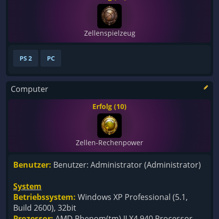
Zellenspielzeug
PS 2
PC
Computer
Erfolg (10)
Zellen-Rechenpower
Benutzer:
Benutzer: Administrator (Administrator)
System
Betriebssystem:
Windows XP Professional (5.1,
Build 2600), 32bit
Prozessor:
AMD Phenom(tm) II X4 940 Processor,