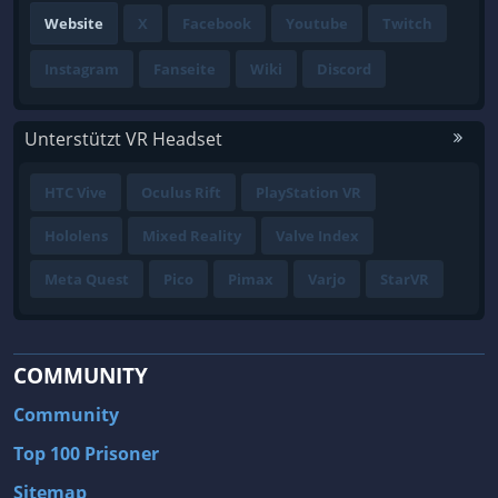
Website
X
Facebook
Youtube
Twitch
Instagram
Fanseite
Wiki
Discord
Unterstützt VR Headset
HTC Vive
Oculus Rift
PlayStation VR
Hololens
Mixed Reality
Valve Index
Meta Quest
Pico
Pimax
Varjo
StarVR
COMMUNITY
Community
Top 100 Prisoner
Sitemap