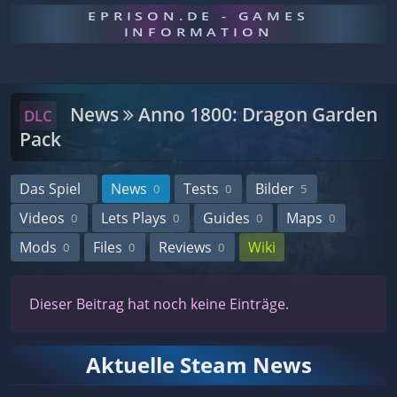
EPRISON.DE - GAMES
INFORMATION
News
Anno 1800: Dragon Garden
DLC
Pack
Das Spiel
News
Tests
Bilder
0
0
5
Videos
Lets Plays
Guides
Maps
0
0
0
0
Mods
Files
Reviews
Wiki
0
0
0
Dieser Beitrag hat noch keine Einträge.
Aktuelle Steam News