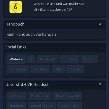
Was ist die USK und was macht sie?
USK Elternratgeber als PDF
Handbuch
Kein Handbuch vorhanden
Social Links
Website
X
Facebook
Youtube
Twitch
Instagram
Fanseite
Wiki
Discord
Unterstützt VR Headset
HTC Vive
Oculus Rift
PlayStation VR
Hololens
Mixed Reality
Valve Index