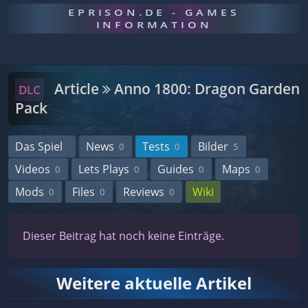
EPRISON.DE - GAMES
INFORMATION
Article
Anno 1800: Dragon Garden
DLC
Pack
Das Spiel
News
Tests
Bilder
0
0
5
Videos
Lets Plays
Guides
Maps
0
0
0
0
Mods
Files
Reviews
Wiki
0
0
0
Dieser Beitrag hat noch keine Einträge.
Weitere aktuelle Artikel