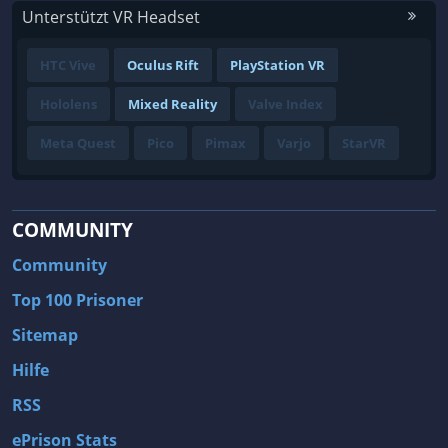
Unterstützt VR Headset
HTC Vive
Oculus Rift
PlayStation VR
Hololens
Mixed Reality
Valve Index
Meta Quest
Pico
Pimax
Varjo
StarVR
COMMUNITY
Community
Top 100 Prisoner
Sitemap
Hilfe
RSS
ePrison Stats