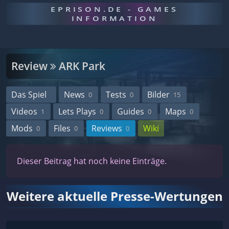
EPRISON.DE - GAMES
INFORMATION
Review
ARK Park
Das Spiel
News
Tests
Bilder
0
0
15
Videos
Lets Plays
Guides
Maps
1
0
0
0
Mods
Files
Reviews
Wiki
0
0
0
Dieser Beitrag hat noch keine Einträge.
Weitere aktuelle Presse-Wertungen