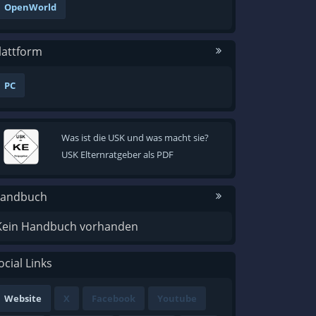
OpenWorld
lattform
PC
Was ist die USK und was macht sie?
USK Elternratgeber als PDF
andbuch
Kein Handbuch vorhanden
ocial Links
Website
X
Facebook
Youtube