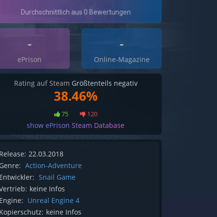
-
-
ePrison
Online-Magazine
Rating auf Steam
Größtenteils negativ
38.46%
75
120
show ePrison Steam Database
Release:
22.03.2018
Genre:
Action-Adventure
Entwickler:
Snail Game
Vertrieb:
keine Infos
Engine:
Unreal Engine 4
Kopierschutz:
keine Infos