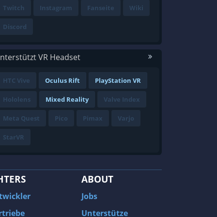
Twitch
Instagram
Fanseite
Wiki
Discord
nterstützt VR Headset
HTC Vive
Oculus Rift
PlayStation VR
Hololens
Mixed Reality
Valve Index
Meta Quest
Pico
Pimax
Varjo
StarVR
HTERS
ABOUT
twickler
Jobs
rtriebe
Unterstütze