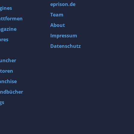
eprison.de
gines
Team
attformen
About
gazine
Impressum
ores
Datenschutz
uncher
toren
anchise
ndbücher
gs