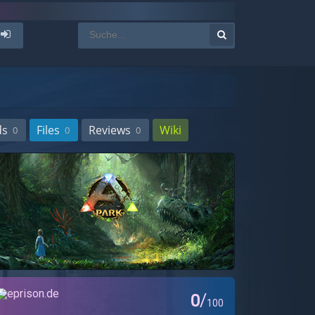
ds
Files
Reviews
Wiki
0
0
0