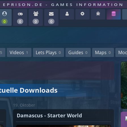
EPRISON.DE - GAMES INFORMATION
0
0
0
0
Videos
Lets Plays
Guides
Maps
Mo
5
1
0
0
0
tuelle Downloads
19. Oktober
Damascus - Starter World