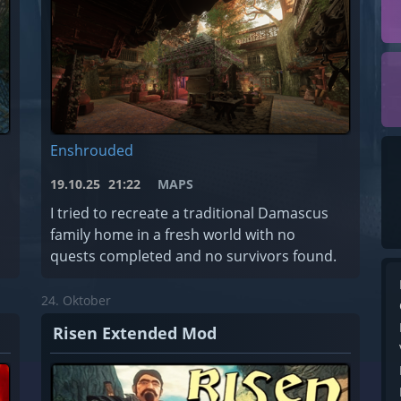
Enshrouded
19.10.25
21:22
MAPS
I tried to recreate a traditional Damascus
family home in a fresh world with no
quests completed and no survivors found.
24. Oktober
Risen Extended Mod