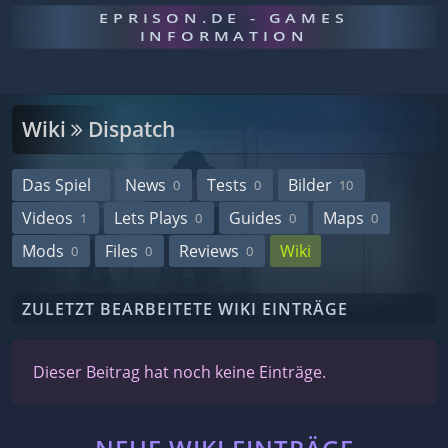
EPRISON.DE - GAMES
INFORMATION
Wiki
Dispatch
Das Spiel
News
Tests
Bilder
0
0
10
Videos
Lets Plays
Guides
Maps
1
0
0
0
Mods
Files
Reviews
Wiki
0
0
0
ZULETZT BEARBEITETE WIKI EINTRÄGE
Dieser Beitrag hat noch keine Einträge.