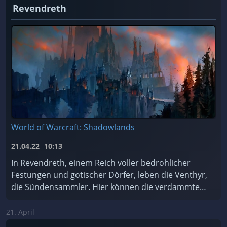
Revendreth
World of Warcraft: Shadowlands
21.04.22
10:13
In Revendreth, einem Reich voller bedrohlicher
Festungen und gotischer Dörfer, leben die Venthyr,
die Sündensammler. Hier können die verdammten
Seelen für ihre Sünden Buße tun... oder einfach de
...
21. April