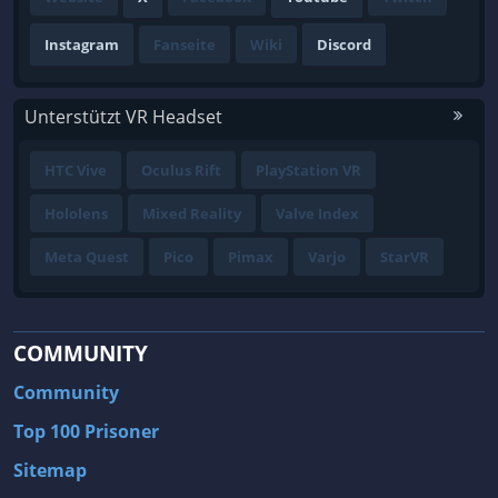
Instagram
Fanseite
Wiki
Discord
Unterstützt VR Headset
HTC Vive
Oculus Rift
PlayStation VR
Hololens
Mixed Reality
Valve Index
Meta Quest
Pico
Pimax
Varjo
StarVR
COMMUNITY
Community
Top 100 Prisoner
Sitemap