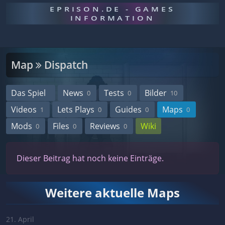
EPRISON.DE - GAMES
INFORMATION
Map
Dispatch
Das Spiel
News
Tests
Bilder
0
0
10
Videos
Lets Plays
Guides
Maps
1
0
0
0
Mods
Files
Reviews
Wiki
0
0
0
Dieser Beitrag hat noch keine Einträge.
Weitere aktuelle Maps
21. April