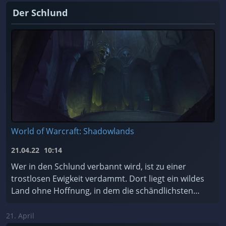
Der Schlund
World of Warcraft: Shadowlands
21.04.22
10:14
Wer in den Schlund verbannt wird, ist zu einer
trostlosen Ewigkeit verdammt. Dort liegt ein wildes
Land ohne Hoffnung, in dem die schändlichsten
Seelen des Kosmos für alle Zeiten gefangen sind.
Soll ...
21. April